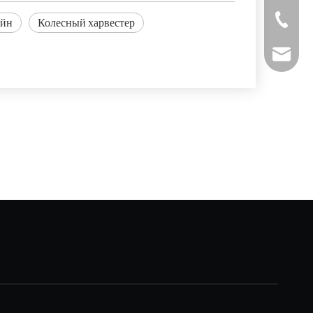
+86-511-
айн
Колесный харвестер
fmworld.