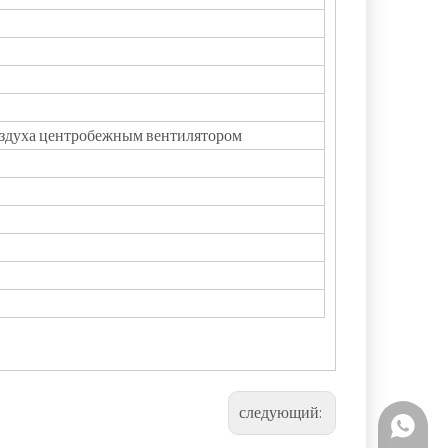
оздуха центробежным вентилятором
следующий:
+86 159