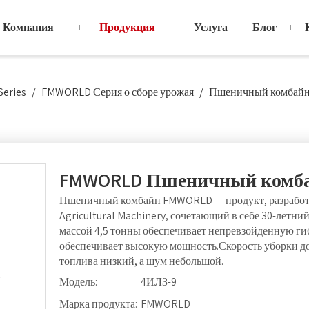
Компания
Продукция
Услуга
Блог
Series
/
FMWORLD Серия о сборе урожая
/
Пшеничный комбай
FMWORLD Пшеничный комб
Пшеничный комбайн FMWORLD — продукт, разрабо
Agricultural Machinery, сочетающий в себе 30-летн
массой 4,5 тонны обеспечивает непревзойденную гиб
обеспечивает высокую мощность.Скорость уборки до 8
топлива низкий, а шум небольшой.
Модель:
4ИЛЗ-9
Марка продукта:
FMWORLD