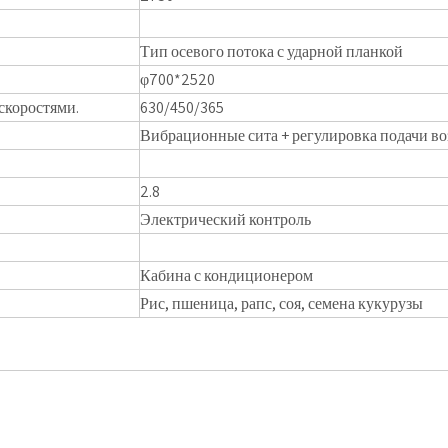
Тип осевого потока с ударной планкой
φ700*2520
скоростями.
630/450/365
Вибрационные сита + регулировка подачи в
2.8
Электрический контроль
Кабина с кондиционером
Рис, пшеница, рапс, соя, семена кукурузы