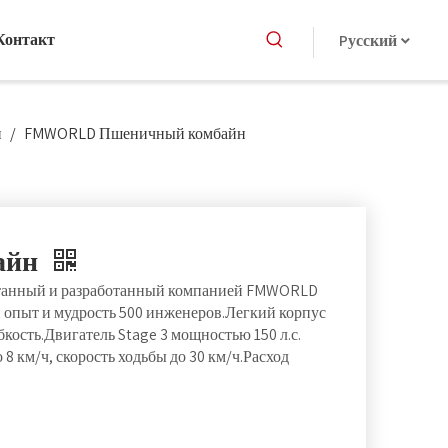
Контакт
Pусский
н
/
FMWORLD Пшеничный комбайн
айн
танный и разработанный компанией FMWORLD
ий опыт и мудрость 500 инженеров.Легкий корпус
кость.Двигатель Stage 3 мощностью 150 л.с.
 км/ч, скорость ходьбы до 30 км/ч.Расход