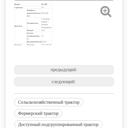
Модель
WD454K
Структура
4*4
Мощность
двигателя@speed
45@2400
(HP)
4 клиндера,
рядный, с
Тип двигателя
водяным
Двигатель
охлаждением
Батарея
12 В
Емкость
топливного бака
70
(L)
Воздухоочиститель
Сухой
Передача
Передачи
Шаттл 8F+8R
инфекции
Тормозный
Механический
По часовой
Направление
стрелке, вид
поворота
сзади трактора
Система PTO
Диаметр вала PTO
35
(мм)
Скорость PTO (об /
540/760
предыдущий:
мин)
Категория I и
Тип
3-точечная
Гидравлическая
сцепка
система
Система
Должность,
следующий:
управления
проект
Сельскохозяйственный трактор
Фермерский трактор
Доступный подгруппированный трактор