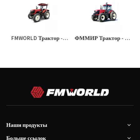
 1104ms
FMWORLD Трактор - 604F
ФММИР Трактор - 2004Г
Наши продукты
Больше ссылок