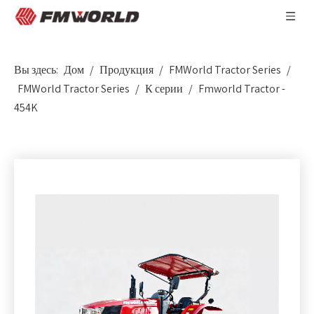
Вы здесь:
Дом
/
Продукция
/
FMWorld Tractor Series
/
FMWorld Tractor Series
/
К серии
/
Fmworld Tractor -
454K