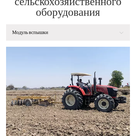
сельскохозяйственного
оборудования
Модуль вспышки
Модуль вспышки
Модуль посадки
Модуль управления
Модуль урожая
Модуль обработки зерна после сбора
Соломенная обработка модуля